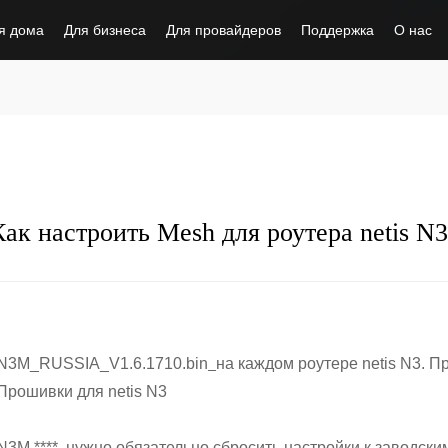
я дома
Для бизнеса
Для провайдеров
Поддержка
О нас
Как настроить Mesh для роутера netis N3
 N3M_RUSSIA_V1.6.1710.bin
на каждом роутере netis N3. 
Прошивки для netis N3
M ****, нужно обязательно сбросить настройки к заводски