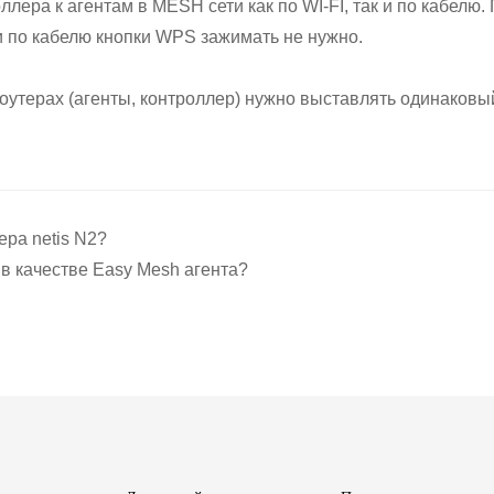
лера к агентам в MESH сети как по WI-FI, так и по кабелю
 по кабелю кнопки WPS зажимать не нужно.
оутерах (агенты, контроллер) нужно выставлять одинаковый 
ера netis N2?
6 в качестве Easy Mesh агента?