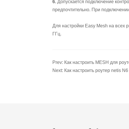
6.
Допускается подключение контрол
предпочтительно. При подключении
Для настройки Easy Mesh на всех р
ГГц.
Prev: Как настроить MESH для роут
Next: Как настроить роутер netis N