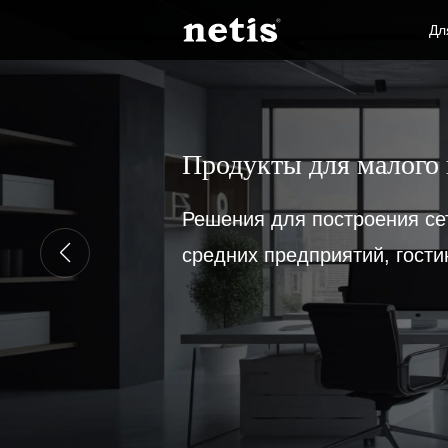
Дл
Продукты для малого 
Решения для построения се
средних предприятий, гости