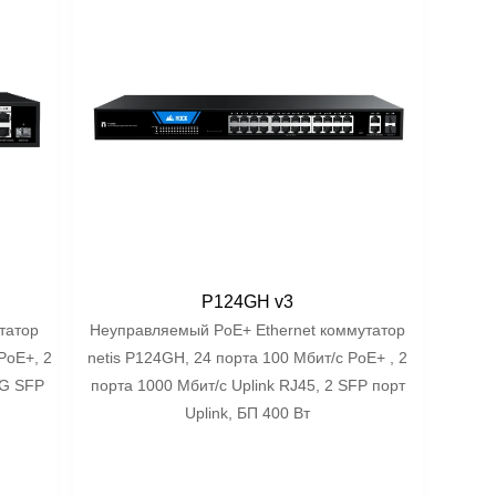
P124GH v3
татор
Неуправляемый PoE+ Ethernet коммутатор
PoE+, 2
netis P124GH, 24 порта 100 Мбит/с PoE+ , 2
5G SFP
порта 1000 Мбит/с Uplink RJ45, 2 SFP порт
Uplink, БП 400 Вт