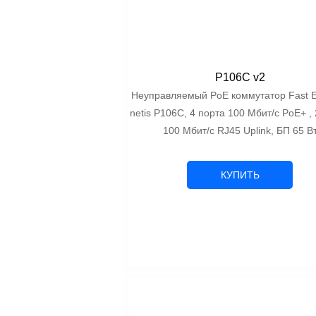
P106C v2
Неуправляемый PoE коммутатор Fast E
netis P106C, 4 порта 100 Мбит/с PoE+ ,
100 Мбит/с RJ45 Uplink, БП 65 В
КУПИТЬ