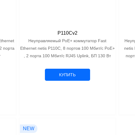
P110Cv2
thernet
Неуправляемый PoE+ коммутатор Fast
Неуп
 2 порта
Ethernet netis P110C, 8 портов 100 Мбит/с PoE+
netis
т
, 2 порта 100 Мбит/с RJ45 Uplink, БП 130 Вт
порт
КУПИТЬ
NEW