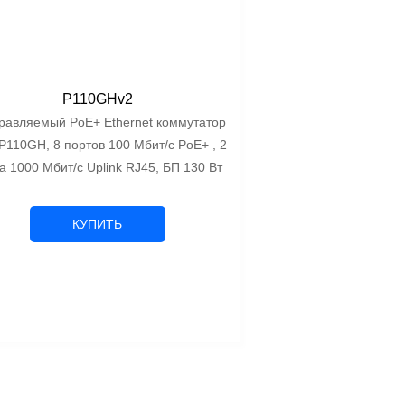
P110GHv2
равляемый PoE+ Ethernet коммутатор
 P110GH, 8 портов 100 Мбит/с PoE+ , 2
а 1000 Мбит/с Uplink RJ45, БП 130 Вт
КУПИТЬ