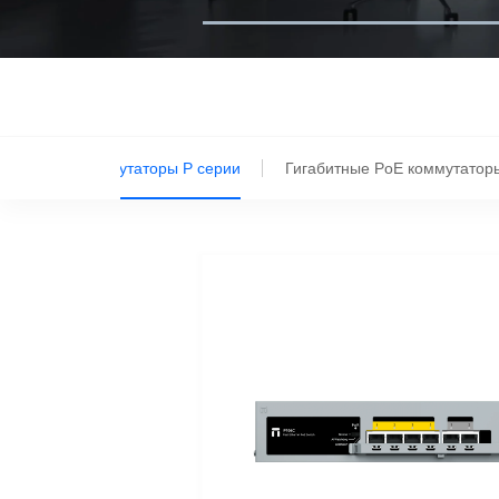
thernet PoE коммутаторы P серии
Гигабитные PoE коммутатор