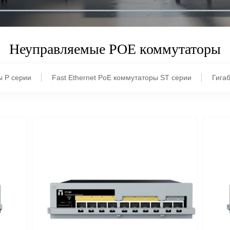
Неуправляемые POE коммутаторы
ы P серии
Fast Ethernet PoE коммутаторы ST серии
Гига