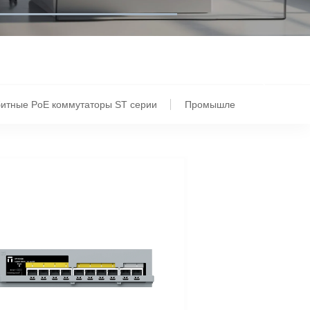
битные PoE коммутаторы ST серии
Промышленные PoE комму