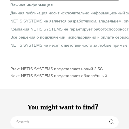
Важная информация
Данная публикация носит исключительно информационный ха
NETIS SYSTEMS не является разработчиком, владельцем, оп
Компания NETIS SYSTEMS не гарантирует работоспособность,
Все решения о подключении, использовании и оплате сервис
NETIS SYSTEMS не несет ответственности за любые прямые и
Prev: NETIS SYSTEMS представляет новый 2.5G
коммутатор ST104MGDE для высокоскоростных сетей
Next: NETIS SYSTEMS представляет обновлённый
нового поколения
роутер netis N6 v2 с новым процессором MediaTek
MT7981
You might want to find？