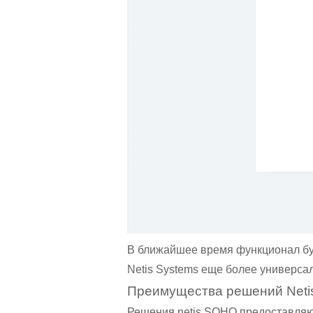
В ближайшее время функционал буд
Netis Systems еще более универса
Преимущества решений Netis
Решения netis SOHO предоставляю