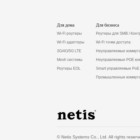
Для дома
Для бизнеса
Wi-Fi роутеры
Роутеры для SMB / Кон
Wi-Fi адаптеры
Wi-Fi точки доступа
3G/4G/5G LTE
Неуправляемые коммут
Mesh системы
Неуправляемые POE ко
Роутеры EOL
Smart управляемые PoE
Промышленные коммут
© Netis Systems Co., Ltd. All rights reserv