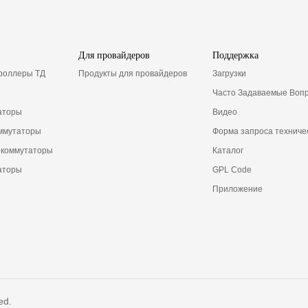
Для провайдеров
Поддержка
троллеры ТД
Продукты для провайдеров
Загрузки
Часто Задаваемые Воп
аторы
Видео
ммутаторы
Форма запроса техниче
 коммутаторы
Каталог
аторы
GPL Code
Приложение
ed.