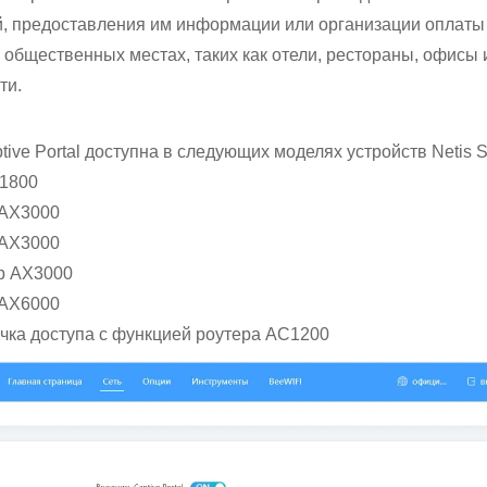
, предоставления им информации или организации оплаты 
 общественных местах, таких как отели, рестораны, офисы 
ти.
ive Portal доступна в следующих моделях устройств Netis S
X1800
р AX3000
р AX3000
ер AX3000
р AX6000
точка доступа с функцией роутера AC1200