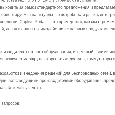
ительства NETIS SYSTEMS в странах СНГ, отметил:
выходить за рамки стандартного предложения и предлагает
ориентируемся на актуальные потребности рынка, интегри
нологии. Captive Portal — это пример того, как мы стреми
ей, делая их опыт взаимодействия с нашими продуктами е
роизводитель сетевого оборудования, известный своими 
ии включает маршрутизаторы, точки доступа, коммутаторы 
 разработки и внедрения решений для беспроводных сетей,
удничает с ведущими производителями оборудования, пред
а сайте:
wifisystem.ru
.
 запросов: