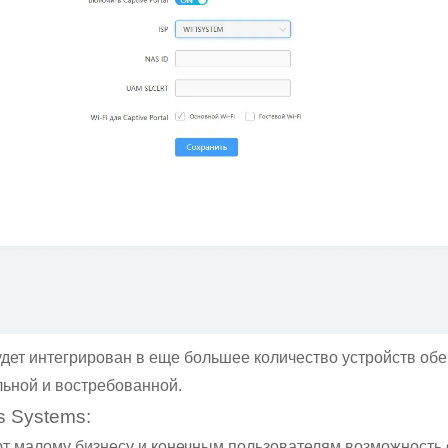
ет интегрирован в еще большее количество устройств обеи
льной и востребованной.
 Systems:
т малому бизнесу и конечным пользователям возможность 