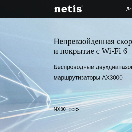
Дл
Непревзойденная скор
Многофункциональные
и покрытие с Wi-Fi 6
в зависимости от ваш
Беспроводные двухдиапазон
Беспроводные маршрутизат
маршрутизаторы AX3000
>
>
>
MW5360
>
>
>
>
>
>
NX30