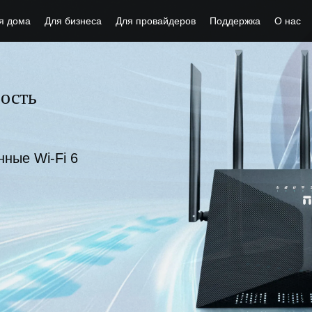
я дома
Для бизнеса
Для провайдеров
Поддержка
О нас
ость
 устройства
их потребностей
ные Wi-Fi 6
оры 4G LTE