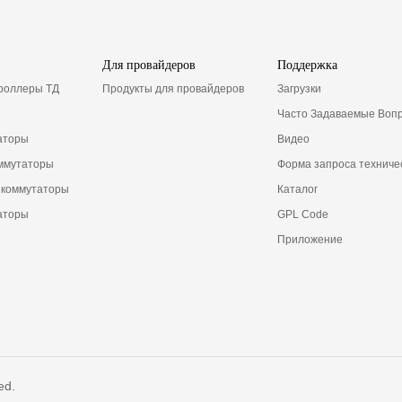
Для провайдеров
Поддержка
троллеры ТД
Продукты для провайдеров
Загрузки
Часто Задаваемые Воп
аторы
Видео
ммутаторы
Форма запроса техниче
 коммутаторы
Каталог
аторы
GPL Code
Приложение
ed.