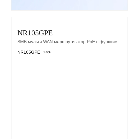
NR105GPE
SMB мульти WAN маршрутизатор PoE с функцией
контроллера точек доступа NR105GPE
NR105GPE
>
>
>