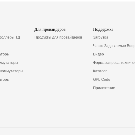
Для провайдеров
Поддержка
троллеры ТД
Продукты для провайдеров
Загрузки
Часто Задаваемые Воп
аторы
Видео
ммутаторы
Форма запроса техниче
 коммутаторы
Каталог
аторы
GPL Code
Приложение