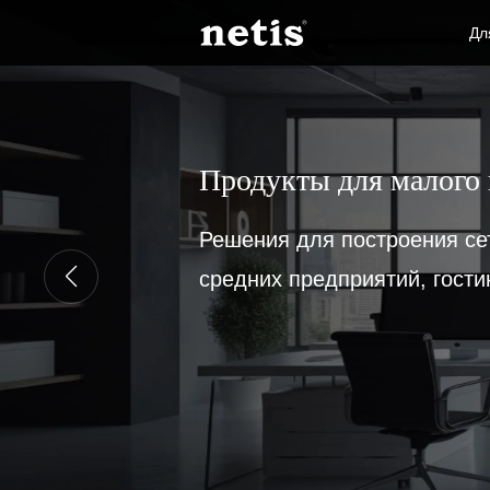
Дл
Продукты для малого 
Решения для построения се
средних предприятий, гости